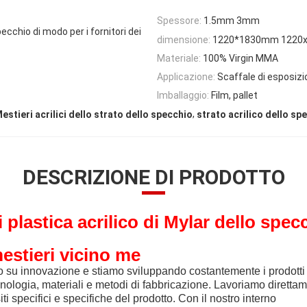
Spessore:
1.5mm 3mm
specchio di modo per i fornitori dei
dimensione:
1220*1830mm 1220
Materiale:
100% Virgin MMA
Applicazione:
Scaffale di esposizi
Imballaggio:
Film, pallet
,
estieri acrilici dello strato dello specchio
strato acrilico dello sp
DESCRIZIONE DI PRODOTTO
 plastica acrilico di Mylar dello spec
mestieri vicino me
su innovazione e stiamo sviluppando costantemente i prodotti 
cnologia, materiali e metodi di fabbricazione. Lavoriamo diretta
iti specifici e specifiche del prodotto. Con il nostro interno