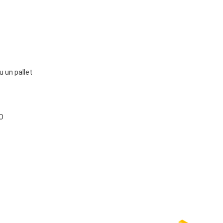
 un pallet
O