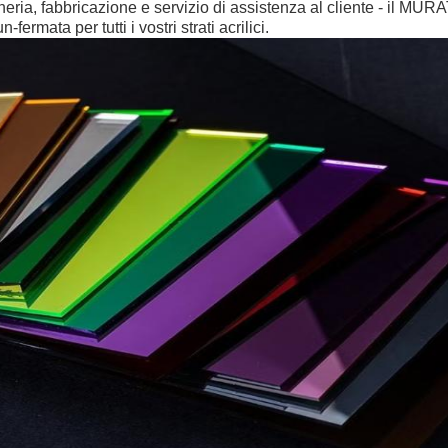
neria, fabbricazione e servizio di assistenza al cliente - il MU
-fermata per tutti i vostri strati acrilici.