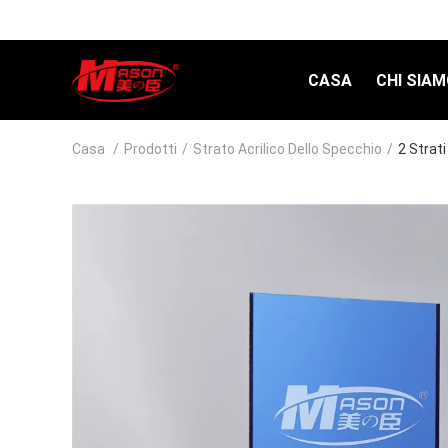
CASA
CHI SIA
Casa
/
Prodotti
/
Strato Acrilico Dello Specchio
/
2 Strati