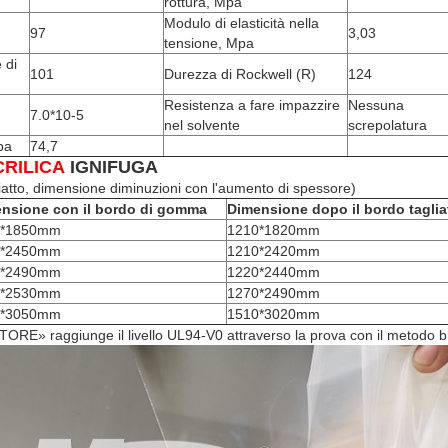
rottura, Mpa
Modulo di elasticità nella
97
3,03
tensione, Mpa
 di
101
Durezza di Rockwell (R)
124
Resistenza a fare impazzire
Nessuna
7.0*10-5
nel solvente
screpolatura
pa
74,7
RILICA
IGNIFUGA
atto, dimensione diminuzioni con l'aumento di spessore)
nsione con il bordo di gomma
Dimensione dopo il bordo taglia
0*1850mm
1210*1820mm
0*2450mm
1210*2420mm
0*2490mm
1220*2440mm
0*2530mm
1270*2490mm
0*3050mm
1510*3020mm
TORE» raggiunge il livello UL94-V0 attraverso la prova con il metodo br