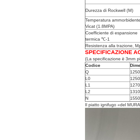
Durezza di Rockwell (M)
Temperatura ammorbidente
Vicat (1.8MPA)
Coefficiente di espansione
termica ℃-1
Resistenza alla trazione, M
SPECIFICAZIONE
AC
(La specificazione è 3mm pi
Codice
Dime
Q
125
L0
125
L1
127
L2
131
N
155
Il piatto ignifugo «del MURA