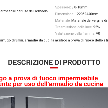
Spessore:
3.0-10mm
mpermeabile per uso dell'armadio
Dimensione:
1220*2440mm
Materiale:
Materiale del vergine d
Trasmissione della luce:
92%
Valutazione della fiamma:
V0
,
ignifugo di 3mm
armadio da cucina acrilico a prova di fuoco dello st
DESCRIZIONE DI PRODOTTO
ugo a prova di fuoco impermeabile
ente per uso dell'armadio da cucina