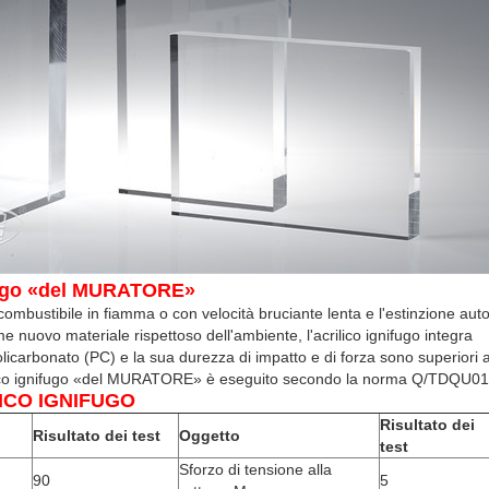
ifugo «del MURATORE»
 combustibile in fiamma o con velocità bruciante lenta e l'estinzione a
e nuovo materiale rispettoso dell'ambiente, l'acrilico ignifugo integra
policarbonato (PC) e la sua durezza di impatto e di forza sono superiori a
rilico ignifugo «del MURATORE» è eseguito secondo la norma Q/TDQU0
ICO IGNIFUGO
Risultato dei
Risultato dei test
Oggetto
test
Sforzo di tensione alla
90
5