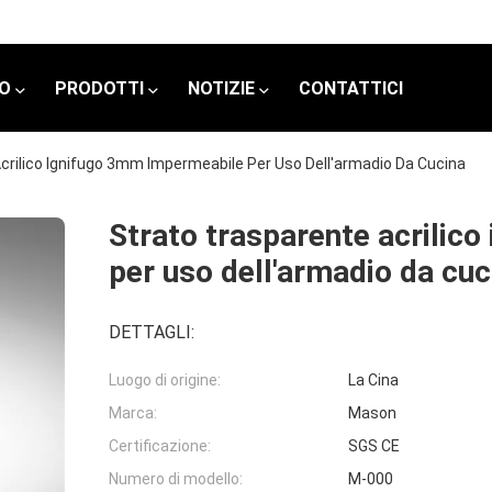
MO
PRODOTTI
NOTIZIE
CONTATTICI
crilico Ignifugo 3mm Impermeabile Per Uso Dell'armadio Da Cucina
Strato trasparente acrilic
per uso dell'armadio da cuc
DETTAGLI:
Luogo di origine:
La Cina
Marca:
Mason
Certificazione:
SGS CE
Numero di modello:
M-000