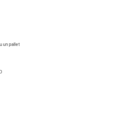
 un pallet
O