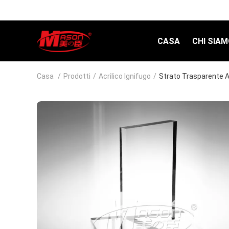
CASA
CHI SIA
Casa
/
Prodotti
/
Acrilico Ignifugo
/
Strato Trasparente A