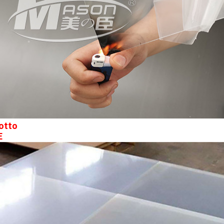
otto
E