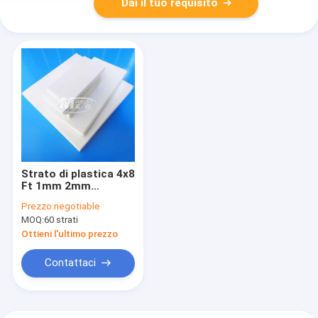
Dai il tuo requisito
Strato di plastica 4x8
Ft 1mm 2mm
dell'ABS duro
Prezzo:
negotiable
trasparente 3mm
MOQ:
60 strati
4mm
Ottieni l'ultimo prezzo
Contattaci