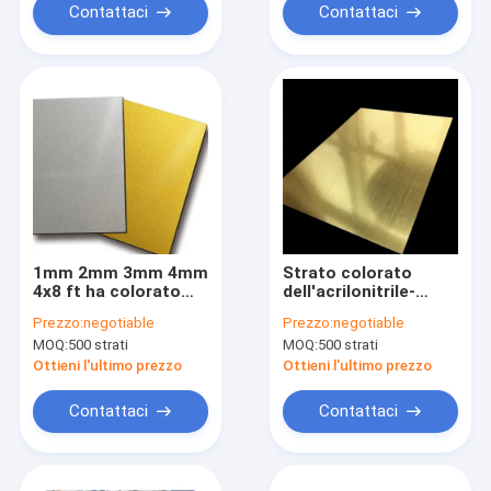
Contattaci
Contattaci
1mm 2mm 3mm 4mm
Strato colorato
4x8 ft ha colorato
dell'acrilonitrile-
l'oro bianco dello
butadiene-stirene di
Prezzo:
negotiable
Prezzo:
negotiable
strato di plastica
8mm resistente
MOQ:
500 strati
MOQ:
500 strati
duro dell'ABS
all'acido
Ottieni l'ultimo prezzo
Ottieni l'ultimo prezzo
Contattaci
Contattaci