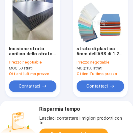
Incisione strato
strato di plastica
acrilico dello strato
5mm dell'ABS di 1.2m
7mm di colore
6mm 8mm per il
Prezzo:
negotiable
Prezzo:
negotiable
dell'ABS di
tabellone per le
MOQ:
50 strati
MOQ:
150 strati
lucentezza 1.2m di
affissioni stampato
doppio
UV
Ottieni l'ultimo prezzo
Ottieni l'ultimo prezzo
Contattaci
Contattaci
Risparmia tempo
Lasciaci contattare i migliori prodotti con
te.