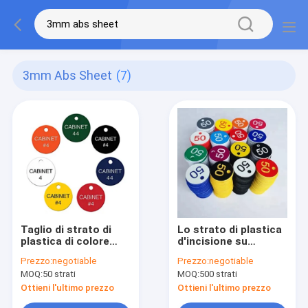
3mm Abs Sheet
(7)
Taglio di strato di
Lo strato di plastica
plastica di colore
d'incisione su
dello strato dell'ABS
ordinazione di colore
Prezzo:
negotiable
Prezzo:
negotiable
nero bianco di
dello strato 1.2m
MOQ:
50 strati
MOQ:
500 strati
rivestimento di
dell'ABS di
plastica 3mm da
lucentezza ha
Ottieni l'ultimo prezzo
Ottieni l'ultimo prezzo
graduare
tagliato per graduare