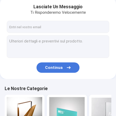
Lasciate Un Messaggio
Ti Risponderemo Velocemente
Continua
Casa
Le Nostre Categorie
Prodotti
Circa noi